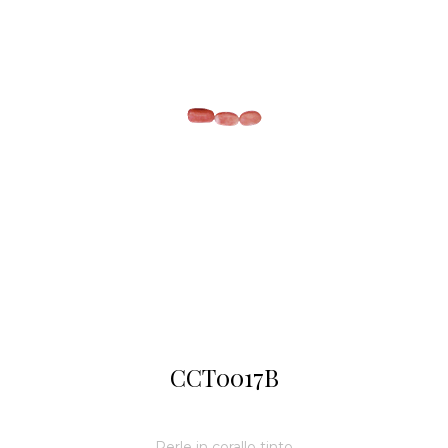
CCT0017B
Perle in corallo tinto