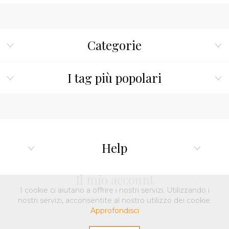
Categorie
I tag più popolari
Help
Il mio account
I cookie ci aiutano a offrire i nostri servizi. Utilizzando i
nostri servizi, acconsentite al nostro utilizzo dei cookie.
Approfondisci
Paropamiso Venice SAS - P.Iva 04123320279