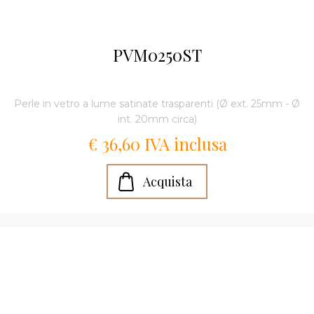
PVM0250ST
Perle in vetro a lume satinate trasparenti (Ø ext. 25mm - Ø
int. 20mm circa)
€ 36,60 IVA inclusa