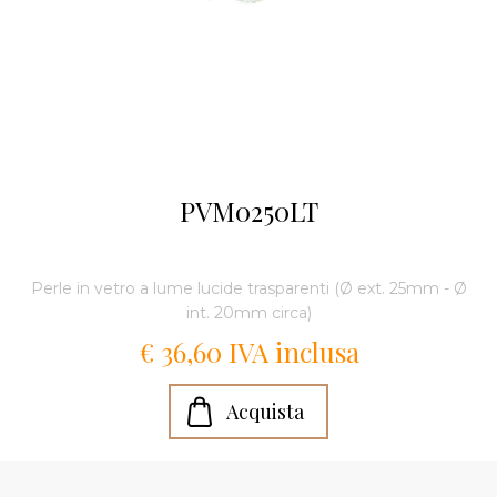
PVM0250LT
Perle in vetro a lume lucide trasparenti (Ø ext. 25mm - Ø
int. 20mm circa)
€ 36,60 IVA inclusa