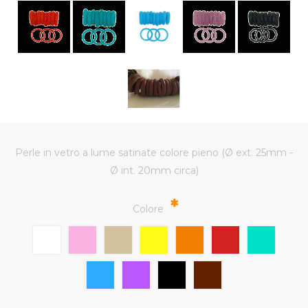
Perle in vetro a lume satinate colore pieno (Ø ext. 25mm -
Ø int. 20mm circa)
*
Colore