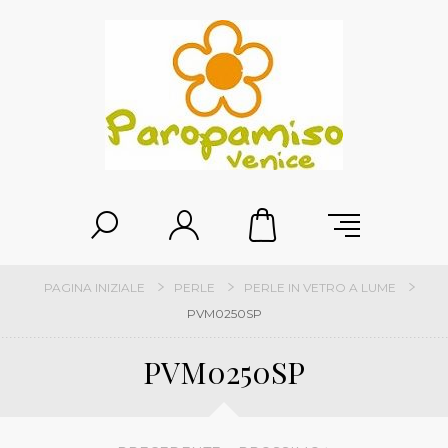
PAGINA INIZIALE
PERLE
PERLE IN VETRO A LUME
PVM0250SP
PVM0250SP