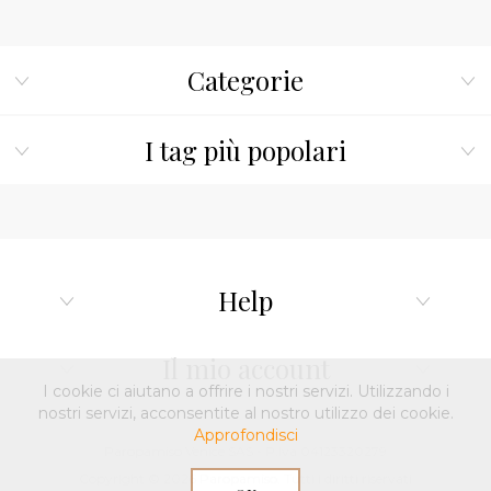
Categorie
I tag più popolari
Help
Il mio account
I cookie ci aiutano a offrire i nostri servizi. Utilizzando i
nostri servizi, acconsentite al nostro utilizzo dei cookie.
Approfondisci
Paropamiso Venice SAS - P.Iva 04123320279
Copyright © 2026 Paropamiso. Tutti i diritti riservati