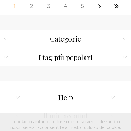
1
2
3
4
5
Categorie
I tag più popolari
Help
Il mio account
I cookie ci aiutano a offrire i nostri servizi. Utilizzando i
nostri servizi, acconsentite al nostro utilizzo dei cookie.