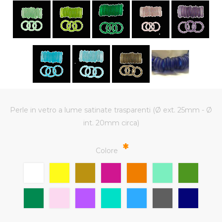
Perle in vetro a lume satinate trasparenti (Ø ext. 25mm - Ø
int. 20mm circa)
*
Colore