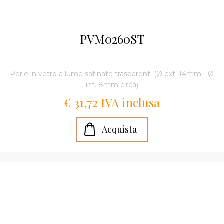
PVM0260ST
Perle in vetro a lume satinate trasparenti (Ø ext. 14mm - Ø
int. 8mm circa)
€ 31,72 IVA inclusa