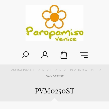
PAGINA INIZIALE
PERLE
PERLE IN VETRO A LUME
PVM0250ST
PVM0250ST