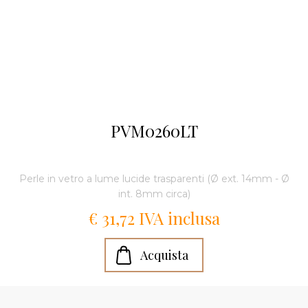
PVM0260LT
Perle in vetro a lume lucide trasparenti (Ø ext. 14mm - Ø
int. 8mm circa)
€ 31,72 IVA inclusa