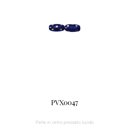
PVX0047
Perle in vetro pressato lucido