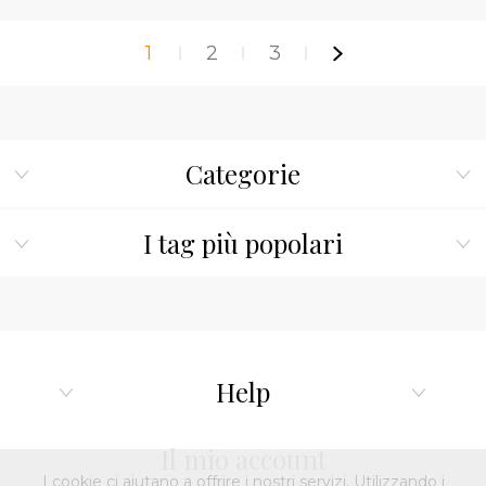
1
2
3
Categorie
I tag più popolari
Help
Il mio account
I cookie ci aiutano a offrire i nostri servizi. Utilizzando i