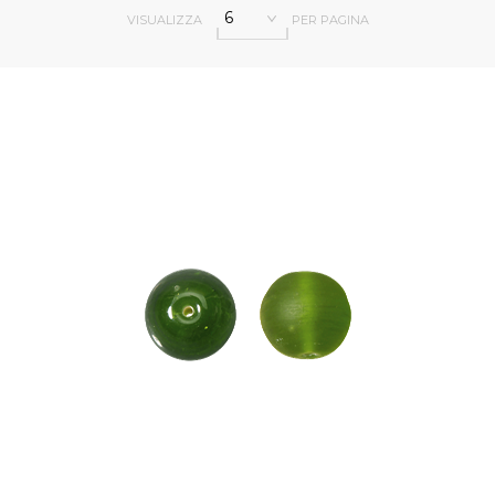
6
VISUALIZZA
PER PAGINA