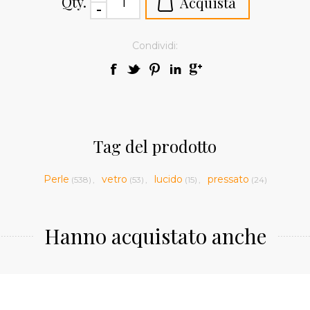
Qty.
Condividi:
Tag del prodotto
Perle
vetro
lucido
pressato
(538)
,
(53)
,
(15)
,
(24)
Hanno acquistato anche