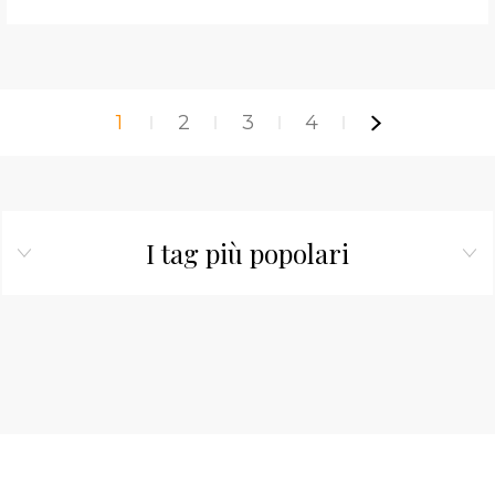
1
2
3
4
I tag più popolari