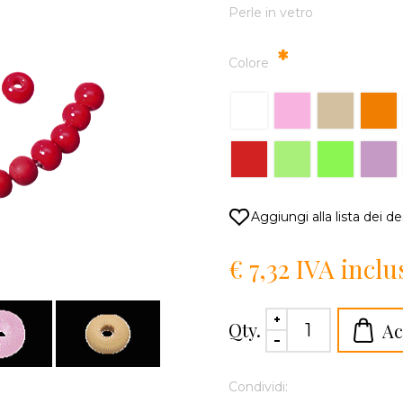
Perle in vetro
*
Colore
€ 7,32 IVA inclu
Qty.
Condividi: