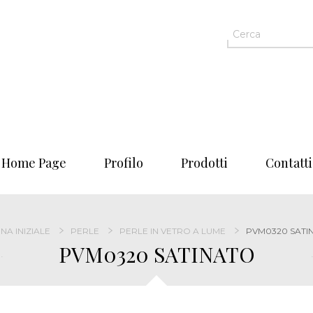
Home Page
Profilo
Prodotti
Contatti
NA INIZIALE
PERLE
PERLE IN VETRO A LUME
PVM0320 SATI
PVM0320 SATINATO