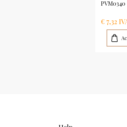
PVM0340 
€ 7,32 IV
Help