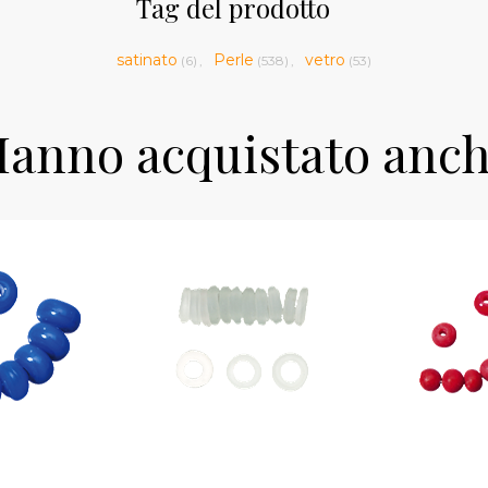
Tag del prodotto
satinato
Perle
vetro
(6)
,
(538)
,
(53)
anno acquistato anc