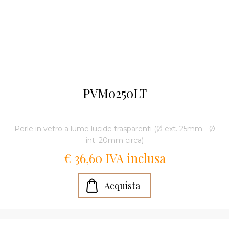
PVM0250LT
Perle in vetro a lume lucide trasparenti (Ø ext. 25mm - Ø
int. 20mm circa)
€ 36,60 IVA inclusa