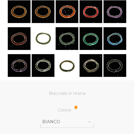
Bracciale in resina
*
Colore
BIANCO