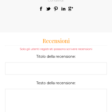
Condividi:
Recensioni
Solo gli utenti registrati possono scrivere recensioni
Titolo della recensione:
Testo della recensione: