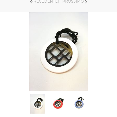
PRECEDENTE
PROSSIMO